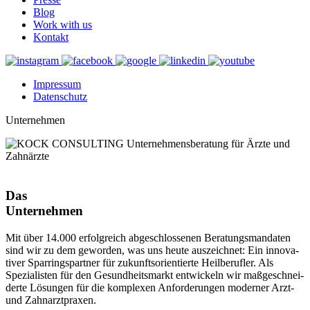
Blog
Work with us
Kontakt
Impressum
Daten­schutz
Unternehmen
Das
Unter­nehmen
Mit über 14.000 erfolg­reich abge­schlos­senen Bera­tungs­man­daten
sind wir zu dem geworden, was uns heute auszeichnet: Ein inno­va­
tiver Spar­rings­partner für zukunfts­ori­en­tierte Heil­be­rufler. Als
Spezia­listen für den Gesund­heits­markt entwi­ckeln wir maßge­schnei­
derte Lösungen für die komplexen Anfor­de­rungen moderner Arzt-
und Zahn­arzt­praxen.