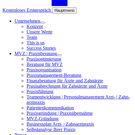
Kostenloses Erstgespräch
Hauptmenü
Unter­nehmen
Konzept
Unsere Werte
Team
This is us
Success Stories
MVZ | Praxis­beratung
Praxis­optimierung
Beratung für MVZ
Praxis­organisation
Praxis­­ma­nage­ment-Beratung
Finanz­beratung für Ärzte und Zahnärzte
Praxis­ab­rech­nung für Zahnärzte und Ärzte
Praxis­füh­rung
Team­ent­wick­lung | Personal­management Arzt- | Zahn­
arzt­praxis
Pati­en­ten­kom­mu­ni­ka­tion
Praxis­grün­dung | Praxis­über­nahme
MVZ-Gründung
Busi­ness­plan Arzt- | Zahn­arzt­praxis
Selbst­ana­lyse Ihrer Praxis
Presse