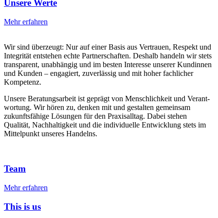
Unsere Werte
Mehr erfahren
Wir sind überzeugt: Nur auf einer Basis aus Vertrauen, Respekt und
Inte­grität entstehen echte Part­ner­schaften. Deshalb handeln wir stets
trans­pa­rent, unab­hängig und im besten Interesse unserer Kundinnen
und Kunden – engagiert, zuver­lässig und mit hoher fach­li­cher
Kompetenz.
Unsere Bera­tungs­ar­beit ist geprägt von Mensch­lich­keit und Verant­
wor­tung. Wir hören zu, denken mit und gestalten gemeinsam
zukunfts­fä­hige Lösungen für den Praxis­alltag. Dabei stehen
Qualität, Nach­hal­tig­keit und die indi­vi­du­elle Entwick­lung stets im
Mittel­punkt unseres Handelns.
Team
Mehr erfahren
This is us