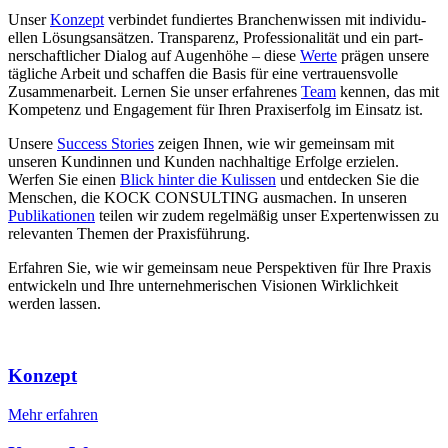
Unser
Konzept
verbindet fundiertes Bran­chen­wissen mit indi­vi­du­
ellen Lösungs­an­sätzen. Trans­pa­renz, Profes­sio­na­lität und ein part­
ner­schaft­li­cher Dialog auf Augenhöhe – diese
Werte
prägen unsere
tägliche Arbeit und schaffen die Basis für eine vertrau­ens­volle
Zusam­men­ar­beit. Lernen Sie unser erfah­renes
Team
kennen, das mit
Kompetenz und Enga­ge­ment für Ihren Praxis­er­folg im Einsatz ist.
Unsere
Success Stories
zeigen Ihnen, wie wir gemeinsam mit
unseren Kundinnen und Kunden nach­hal­tige Erfolge erzielen.
Werfen Sie einen
Blick hinter die Kulissen
und entdecken Sie die
Menschen, die KOCK CONSUL­TING ausmachen. In unseren
Publi­ka­tionen
teilen wir zudem regel­mäßig unser Exper­ten­wissen zu
rele­vanten Themen der Praxis­füh­rung.
Erfahren Sie, wie wir gemeinsam neue Perspek­tiven für Ihre Praxis
entwi­ckeln und Ihre unter­neh­me­ri­schen Visionen Wirk­lich­keit
werden lassen.
Konzept
Mehr erfahren