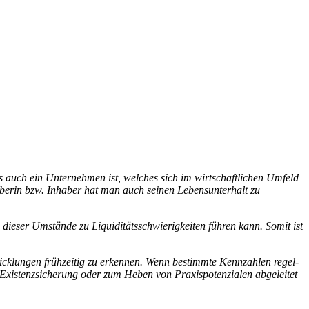
s auch ein Unter­nehmen ist, welches sich im wirt­schaft­li­chen Umfeld
aberin bzw. Inhaber hat man auch seinen Lebens­un­ter­halt zu
eser Umstände zu Liqui­di­täts­schwie­rig­keiten führen kann. Somit ist
ntwick­lungen früh­zeitig zu erkennen. Wenn bestimmte Kenn­zahlen regel­
tenz­si­che­rung oder zum Heben von Praxis­po­ten­zialen abge­leitet