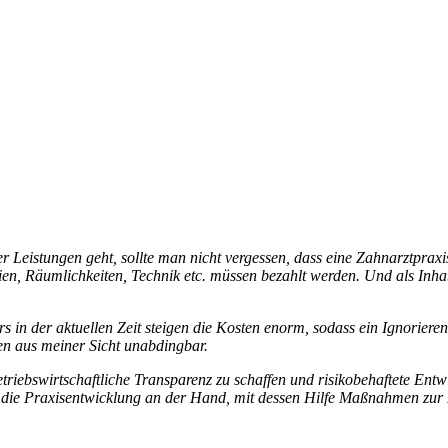
 Leis­tungen geht, sollte man nicht vergessen, dass eine Zahn­arzt­praxi
lien, Räum­lich­keiten, Technik etc. müssen bezahlt werden. Und als Inh
n der aktuellen Zeit steigen die Kosten enorm, sodass ein Igno­rieren di
ngen aus meiner Sicht unab­dingbar.
riebs­wirt­schaft­liche Trans­pa­renz zu schaffen und risi­ko­be­haf­tete E
Praxis­ent­wick­lung an der Hand, mit dessen Hilfe Maßnahmen zur Exis­