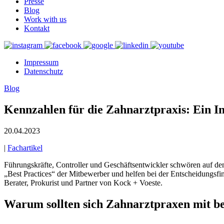
Presse
Blog
Work with us
Kontakt
Impressum
Daten­schutz
Blog
Kenn­zahlen für die Zahn­arzt­praxis: Ein 
20.04.2023
|
Fachartikel
Führungs­kräfte, Controller und Geschäfts­ent­wickler schwören auf den 
„Best Practices“ der Mitbe­werber und helfen bei der Entschei­dungs­fi
Berater, Prokurist und Partner von Kock + Voeste.
Warum sollten sich Zahn­arzt­praxen mit betr