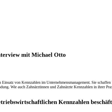
Interview mit Michael Otto
Einsatz von Kenn­zahlen im Unter­neh­mens­ma­nage­ment. Sie schaffen betr
n­dung. Wie auch Zahn­ärz­tinnen und Zahnärzte Kenn­zahlen in ihrer Pra
iebs­wirt­schaft­li­chen Kenn­zahlen beschäf­