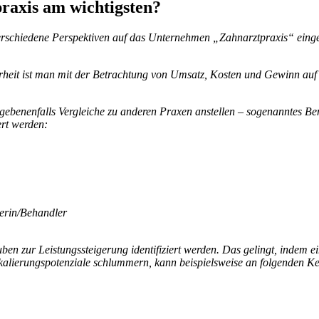
praxis am wich­tigsten?
verschie­dene Perspek­tiven auf das Unter­nehmen „Zahn­arzt­praxis“ ei
r­heit ist man mit der Betrach­tung von Umsatz, Kosten und Gewinn auf
­be­nen­falls Vergleiche zu anderen Praxen anstellen – soge­nanntes
Ben
ert werden:
erin/​Behandler
 zur Leis­tungs­stei­ge­rung iden­ti­fi­ziert werden. Das gelingt, indem
alie­rungs­po­ten­ziale schlum­mern, kann beispiels­weise an folgenden 