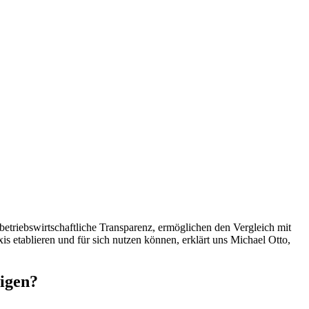
iebs­wirt­schaft­liche Trans­pa­renz, ermög­li­chen den Vergleich mit
xis etablieren und für sich nutzen können, erklärt uns Michael Otto,
tigen?