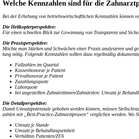
Welche Kenn­zahlen sind für die Zahn­arzt­
Bei der Erhebung von betriebs­wirt­schaft­li­chen Kenn­zahlen können 
Die Heli­ko­pter­per­spek­tive:
Für einen schnellen Blick zur Gewinnung von Trans­pa­renz und Siche
Die Praxis­per­spek­tive:
Möchte man Stärken und Schwächen einer Praxis analy­sieren und gege
tung nötig. Folgende Kenn­zahlen sollten dazu regel­mäßig doku­men­ti
Fall­zahlen im Quartal
Kassen­ho­norar je Patient
Privat­ho­norar je Patient
Zuzah­lungs­quote
Labor­quote
bei ange­stellten Zahnärztinnen/​Zahnärzten: Umsatz je Behandl
Die Detail­per­spek­tive:
Damit Umsatz­po­ten­ziale gehoben werden können, müssen Stell­schrauben
zahlen mit „Best-Practice-Zahn­arzt­praxen“ vergli­chen werden. Wo Sk
Umsatz je Stunde
Umsatz je Behand­lungs­ein­heit
Verhältnis Patienten/​ZFA