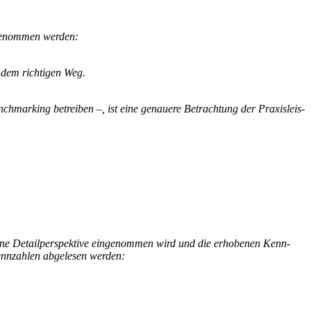
nge­nommen werden:
 dem richtigen Weg.
ch­mar­king
betreiben –, ist eine genauere Betrach­tung der Praxis­leis­
 eine Detail­per­spek­tive einge­nommen wird und die erhobenen Kenn­
Kenn­zahlen abgelesen werden: