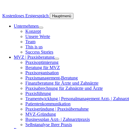
Kostenloses Erstgespräch
Hauptmenü
Unter­nehmen
Konzept
Unsere Werte
Team
This is us
Success Stories
MVZ | Praxis­beratung
Praxis­optimierung
Beratung für MVZ
Praxis­organisation
Praxis­­ma­nage­ment-Beratung
Finanz­beratung für Ärzte und Zahnärzte
Praxis­ab­rech­nung für Zahnärzte und Ärzte
Praxis­füh­rung
Team­ent­wick­lung | Personal­management Arzt- | Zahn­arzt
Pati­en­ten­kom­mu­ni­ka­tion
Praxis­grün­dung | Praxis­über­nahme
MVZ-Gründung
Busi­ness­plan Arzt- | Zahn­arzt­praxis
Selbst­ana­lyse Ihrer Praxis