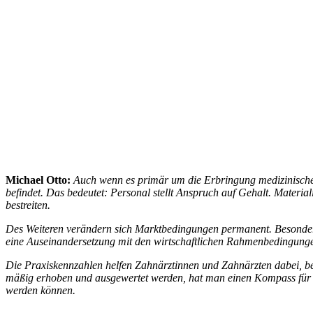
Michael Otto:
Auch wenn es primär um die Erbrin­gung medi­zi­ni­scher
befindet. Das bedeutet: Personal stellt Anspruch auf Gehalt. Mate­ria­
bestreiten.
Des Weiteren verändern sich Markt­be­din­gungen permanent. Besonders i
eine Ausein­an­der­set­zung mit den wirt­schaft­li­chen Rahmen­be­din­gu
Die Praxis­kenn­zahlen helfen Zahn­ärz­tinnen und Zahn­ärzten dabei, bet
mäßig erhoben und ausge­wertet werden, hat man einen Kompass für die 
werden können.